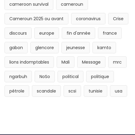
cameroon survival
cameroun
Cameroun 2025 ou avant
coronavirus
Crise
discours
europe
fin d'année
france
gabon
glencore
jeunesse
kamto
lions indomptables
Mali
Message
mrc
ngarbuh
NoSo
political
politique
pétrole
scandale
scsi
tunisie
usa