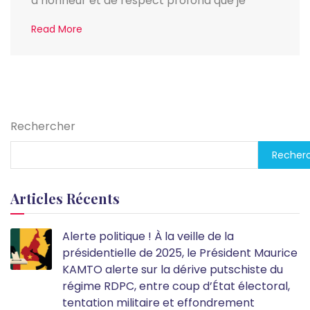
d’honneur et de respect profond que je
Read More
Rechercher
Recher
Articles Récents
Alerte politique ! À la veille de la
présidentielle de 2025, le Président Maurice
KAMTO alerte sur la dérive putschiste du
régime RDPC, entre coup d’État électoral,
tentation militaire et effondrement