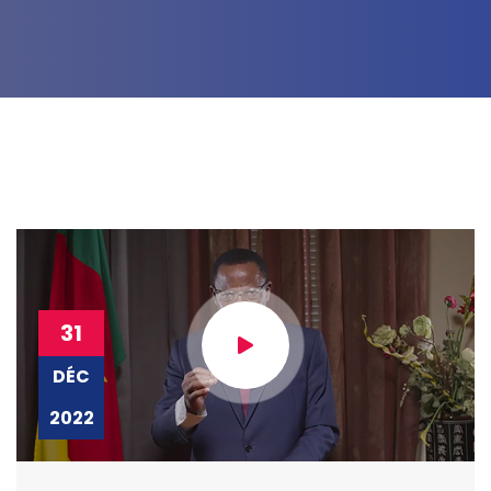
31
DÉC
2022