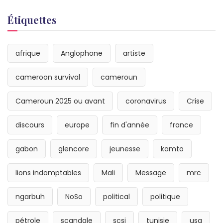
Étiquettes
afrique
Anglophone
artiste
cameroon survival
cameroun
Cameroun 2025 ou avant
coronavirus
Crise
discours
europe
fin d'année
france
gabon
glencore
jeunesse
kamto
lions indomptables
Mali
Message
mrc
ngarbuh
NoSo
political
politique
pétrole
scandale
scsi
tunisie
usa