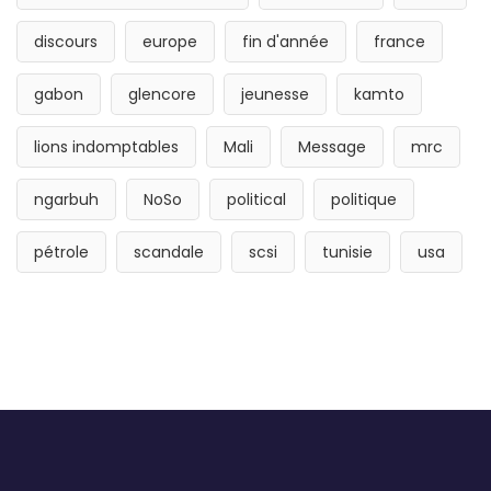
discours
europe
fin d'année
france
gabon
glencore
jeunesse
kamto
lions indomptables
Mali
Message
mrc
ngarbuh
NoSo
political
politique
pétrole
scandale
scsi
tunisie
usa