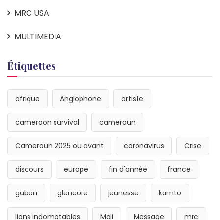
MRC USA
MULTIMEDIA
Étiquettes
afrique
Anglophone
artiste
cameroon survival
cameroun
Cameroun 2025 ou avant
coronavirus
Crise
discours
europe
fin d'année
france
gabon
glencore
jeunesse
kamto
lions indomptables
Mali
Message
mrc