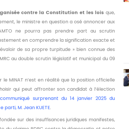
ganisée contre la Constitution et les lois
que,
ement, le ministre en question a osé annoncer aux
AMTO ne pourra pas prendre part au scrutin
festement en comprendre la signification exacte et
révaloir de sa propre turpitude » bien connue des
u MRC au double scrutin législatif et municipal du 09
 le MINAT n’est en réalité que la position officielle
oisir qui peut affronter son candidat à l’élection
communiqué surprenant du 14 janvier 2025 du
e parti, M. Jean KUETE
.
ondée sur des insuffisances juridiques manifestes,
este du régime RDPC contre la démocratie et notre