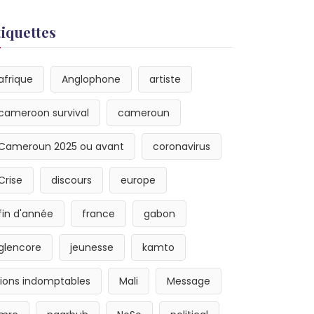
tiquettes
afrique
Anglophone
artiste
cameroon survival
cameroun
Cameroun 2025 ou avant
coronavirus
Crise
discours
europe
fin d'année
france
gabon
glencore
jeunesse
kamto
lions indomptables
Mali
Message