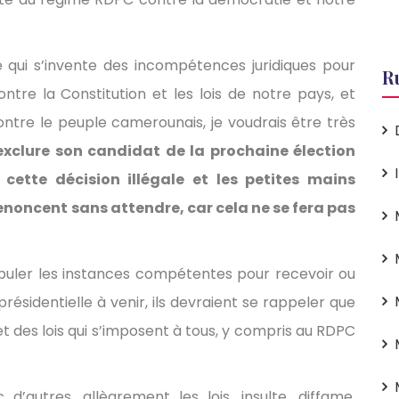
e qui s’invente des incompétences juridiques pour
R
ontre la Constitution et les lois de notre pays, et
ontre le peuple camerounais, je voudrais être très
exclure son candidat de la prochaine élection
 cette décision illégale et les petites mains
enoncent sans attendre, car cela ne se fera pas
ipuler les instances compétentes pour recevoir ou
présidentielle à venir, ils devraient se rappeler que
t des lois qui s’imposent à tous, y compris au RDPC
 d’autres, allègrement les lois, insulte, diffame,