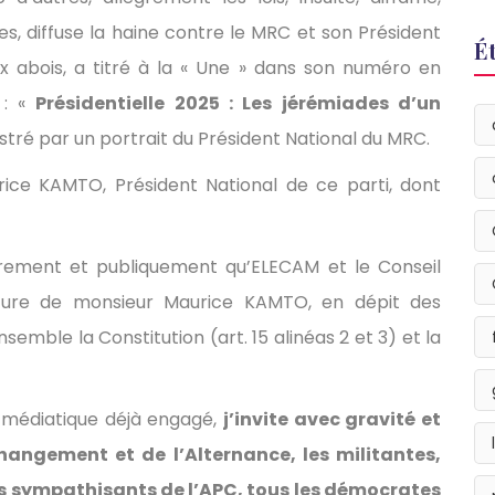
, diffuse la haine contre le MRC et son Président
É
x abois, a titré à la « Une » dans son numéro en
 : «
Présidentielle 2025 : Les jérémiades d’un
llustré par un portrait du Président National du MRC.
urice KAMTO, Président National de ce parti, dont
airement et publiquement qu’ELECAM et le Conseil
dature de monsieur Maurice KAMTO, en dépit des
nsemble la Constitution (art. 15 alinéas 2 et 3) et la
et médiatique déjà engagé,
j’invite avec gravité et
hangement et de l’Alternance, les militantes,
s sympathisants de l’APC, tous les démocrates