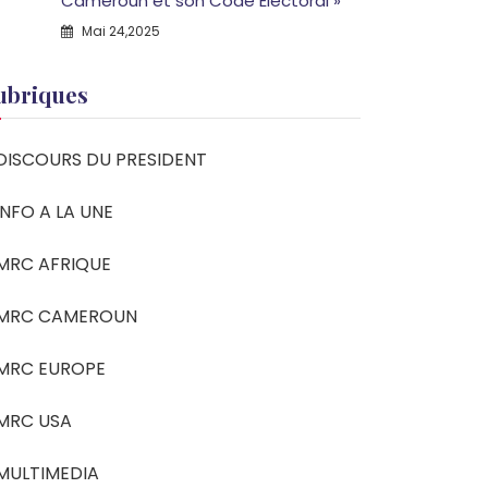
Cameroun et son Code Electoral »
Mai 24,2025
ubriques
DISCOURS DU PRESIDENT
INFO A LA UNE
MRC AFRIQUE
MRC CAMEROUN
MRC EUROPE
MRC USA
MULTIMEDIA