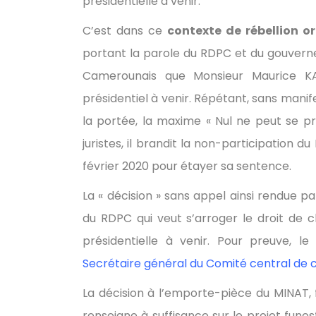
présidentielle à venir.
C’est dans ce
contexte de rébellion or
portant la parole du RDPC et du gouvern
Camerounais que Monsieur Maurice K
présidentiel à venir. Répétant, sans mani
la portée, la maxime « Nul ne peut se p
juristes, il brandit la non-participation d
février 2020 pour étayer sa sentence.
La « décision » sans appel ainsi rendue par
du RDPC qui veut s’arroger le droit de ch
présidentielle à venir. Pour preuve, le
Secrétaire général du Comité central de c
La décision à l’emporte-pièce du MINAT, f
renseigne à suffisance sur le projet fun