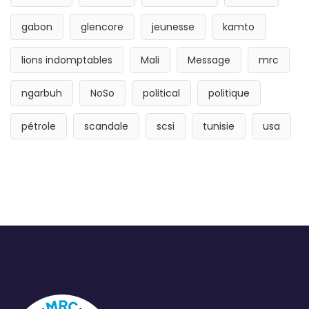
gabon
glencore
jeunesse
kamto
lions indomptables
Mali
Message
mrc
ngarbuh
NoSo
political
politique
pétrole
scandale
scsi
tunisie
usa