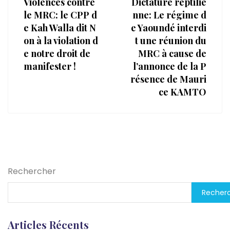
Violences contre
Dictature reptilie
le MRC: le CPP d
nne: Le régime d
e Kah Walla dit N
e Yaoundé interdi
on à la violation d
t une réunion du
e notre droit de
MRC à cause de
manifester !
l’annonce de la P
résence de Mauri
ce KAMTO
Rechercher
Recher
Articles Récents