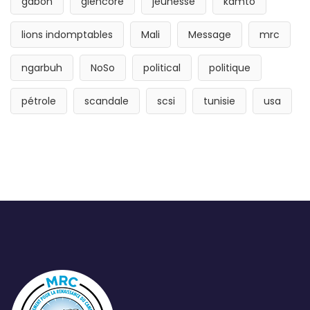
gabon
glencore
jeunesse
kamto
lions indomptables
Mali
Message
mrc
ngarbuh
NoSo
political
politique
pétrole
scandale
scsi
tunisie
usa