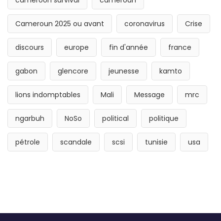
Cameroun 2025 ou avant
coronavirus
Crise
discours
europe
fin d'année
france
gabon
glencore
jeunesse
kamto
lions indomptables
Mali
Message
mrc
ngarbuh
NoSo
political
politique
pétrole
scandale
scsi
tunisie
usa