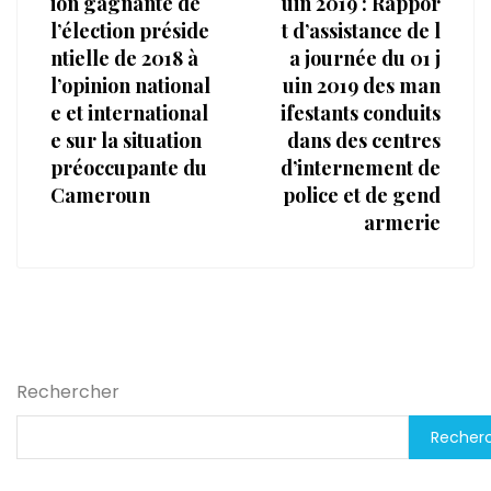
ion gagnante de
uin 2019 : Rappor
l’élection préside
t d’assistance de l
ntielle de 2018 à
a journée du 01 j
l’opinion national
uin 2019 des man
e et international
ifestants conduits
e sur la situation
dans des centres
préoccupante du
d’internement de
Cameroun
police et de gend
armerie
Rechercher
Recher