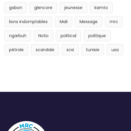
gabon
glencore
jeunesse
kamto
lions indomptables
Mali
Message
mrc
ngarbuh
NoSo
political
politique
pétrole
scandale
scsi
tunisie
usa