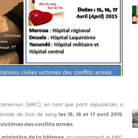
meroun (MRC), en tant que parti républicain, a
ationale de Don de sang
les 15, 16 et 17 avril 2015
,
 victimes des conflits armés
.
e
ministère de la Défense
, accompagnent le MRC