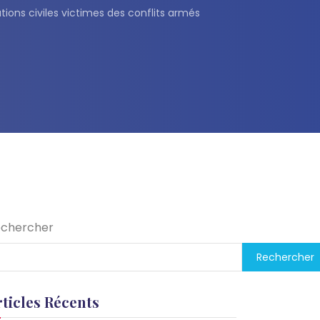
tions civiles victimes des conflits armés
chercher
Rechercher
rticles Récents