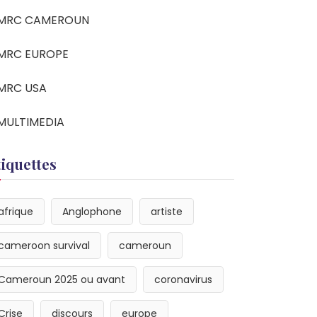
MRC CAMEROUN
MRC EUROPE
MRC USA
MULTIMEDIA
tiquettes
afrique
Anglophone
artiste
cameroon survival
cameroun
Cameroun 2025 ou avant
coronavirus
Crise
discours
europe