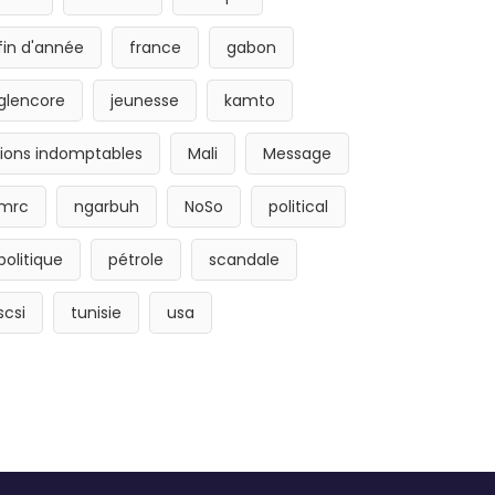
fin d'année
france
gabon
glencore
jeunesse
kamto
lions indomptables
Mali
Message
mrc
ngarbuh
NoSo
political
politique
pétrole
scandale
scsi
tunisie
usa