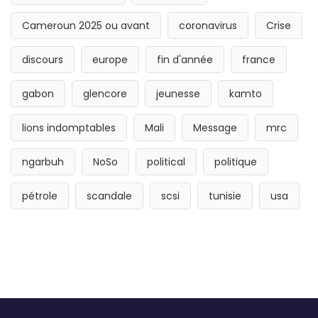
Cameroun 2025 ou avant
coronavirus
Crise
discours
europe
fin d'année
france
gabon
glencore
jeunesse
kamto
lions indomptables
Mali
Message
mrc
ngarbuh
NoSo
political
politique
pétrole
scandale
scsi
tunisie
usa