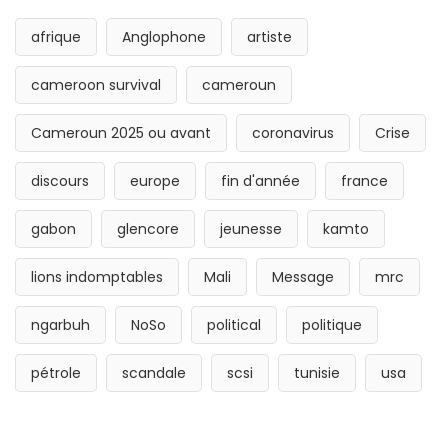
afrique
Anglophone
artiste
cameroon survival
cameroun
Cameroun 2025 ou avant
coronavirus
Crise
discours
europe
fin d'année
france
gabon
glencore
jeunesse
kamto
lions indomptables
Mali
Message
mrc
ngarbuh
NoSo
political
politique
pétrole
scandale
scsi
tunisie
usa