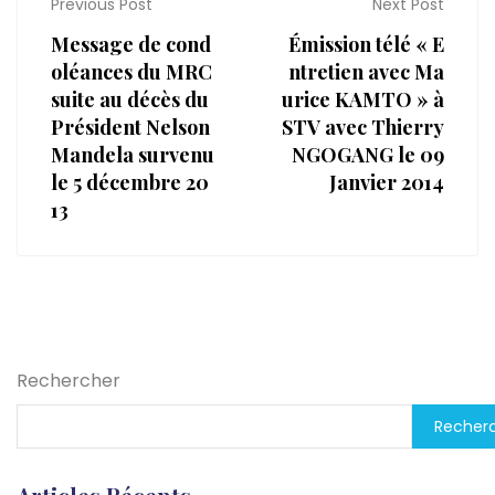
Previous Post
Next Post
Message de cond
Émission télé « E
oléances du MRC
ntretien avec Ma
suite au décès du
urice KAMTO » à
Président Nelson
STV avec Thierry
Mandela survenu
NGOGANG le 09
le 5 décembre 20
Janvier 2014
13
Rechercher
Recher