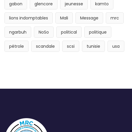
gabon
glencore
jeunesse
kamto
lions indomptables
Mali
Message
mrc
ngarbuh
NoSo
political
politique
pétrole
scandale
scsi
tunisie
usa