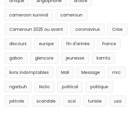
afrique
Anglophone
artiste
cameroon survival
cameroun
Cameroun 2025 ou avant
coronavirus
Crise
discours
europe
fin d'année
france
gabon
glencore
jeunesse
kamto
lions indomptables
Mali
Message
mrc
ngarbuh
NoSo
political
politique
pétrole
scandale
scsi
tunisie
usa