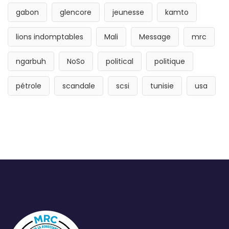
gabon
glencore
jeunesse
kamto
lions indomptables
Mali
Message
mrc
ngarbuh
NoSo
political
politique
pétrole
scandale
scsi
tunisie
usa