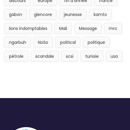
discours
europe
fin d'année
france
gabon
glencore
jeunesse
kamto
lions indomptables
Mali
Message
mrc
ngarbuh
NoSo
political
politique
pétrole
scandale
scsi
tunisie
usa