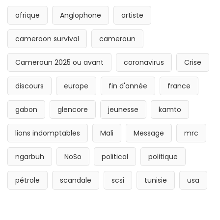
afrique
Anglophone
artiste
cameroon survival
cameroun
Cameroun 2025 ou avant
coronavirus
Crise
discours
europe
fin d'année
france
gabon
glencore
jeunesse
kamto
lions indomptables
Mali
Message
mrc
ngarbuh
NoSo
political
politique
pétrole
scandale
scsi
tunisie
usa