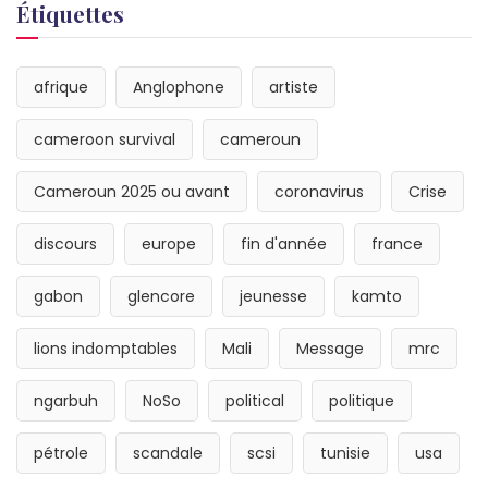
Étiquettes
afrique
Anglophone
artiste
cameroon survival
cameroun
Cameroun 2025 ou avant
coronavirus
Crise
discours
europe
fin d'année
france
gabon
glencore
jeunesse
kamto
lions indomptables
Mali
Message
mrc
ngarbuh
NoSo
political
politique
pétrole
scandale
scsi
tunisie
usa