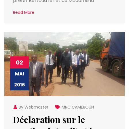
préfet Bertoua 1er et de Madame la
Read More
02
MAI
2016
By Webmaster
MRC CAMEROUN
Déclaration sur le