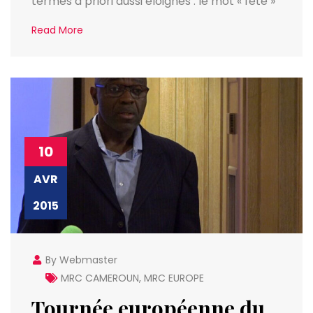
termes a priori aussi éloignés : le mot « fête »
Read More
10
AVR
2015
By Webmaster
MRC CAMEROUN
,
MRC EUROPE
Tournée européenne du