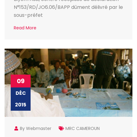
N°153/RD/JO6.06/BAPP dûment délivré par le
sous-préfet
Read More
09
DÉC
2015
By Webmaster
MRC CAMEROUN