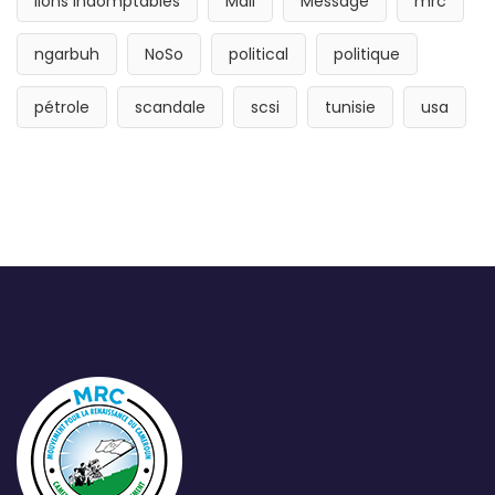
lions indomptables
Mali
Message
mrc
ngarbuh
NoSo
political
politique
pétrole
scandale
scsi
tunisie
usa