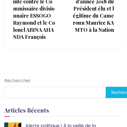
inte contre le Co
d’année 2018 du
mmissaire divisio
Président élu et l
nnaire ESSOGO
égitime du Came
Raymond et le Co
roun Maurice KA
lonel ABINA AHA
MTO à la Nation
NDA François
Rechercher
Recher
Articles Récents
Alerte politique ! À la veille de la